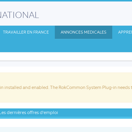
NATIONAL
TRAVAILLER EN FRANCE
ANNONCES MEDICALES
APPRE
 installed and enabled. The RokCommon System Plug-in needs to
Les dernières offres d'emploi