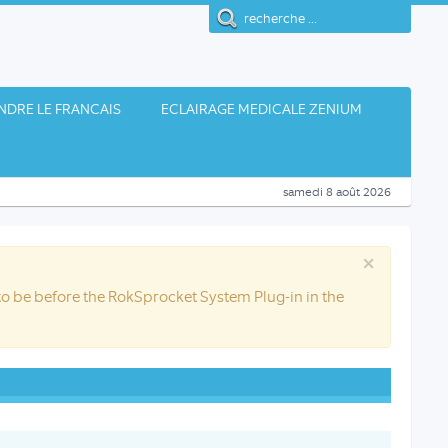
NDRE LE FRANCAIS
ECLAIRAGE MEDICALE ZENIUM
samedi 8 août 2026
×
 be before the RokSprocket System Plug-in in the